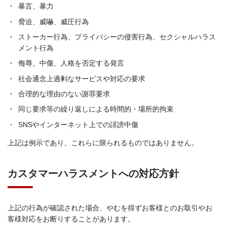
・
暴言、暴力
・
脅迫、威嚇、威圧行為
・
ストーカー行為、プライバシーの侵害行為、セクシャルハラス
メント行為
・
侮辱、中傷、人格を否定する発言
・
社会通念上過剰なサービスや対応の要求
・
合理的な理由のない謝罪要求
・
同じ要求等の繰り返しによる時間的・場所的拘束
・
SNSやインターネット上での誹謗中傷
上記は例示であり、これらに限られるものではありません。
カスタマーハラスメントへの対応方針
上記の行為が確認された場合、やむを得ずお客様とのお取引やお
客様対応をお断りすることがあります。