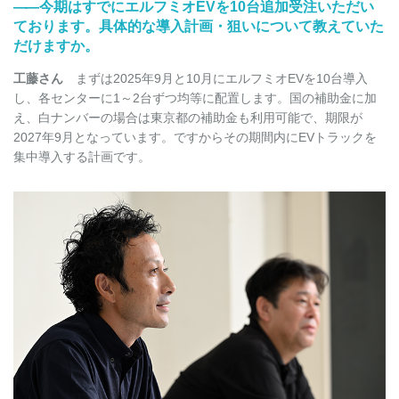
――
今期はすでにエルフミオEVを10台追加受注いただい
ております。具体的な導入計画・狙いについて教えていた
だけますか。
工藤さん
まずは2025年9月と10月にエルフミオEVを10台導入
し、各センターに1～2台ずつ均等に配置します。国の補助金に加
え、白ナンバーの場合は東京都の補助金も利用可能で、期限が
2027年9月となっています。ですからその期間内にEVトラックを
集中導入する計画です。