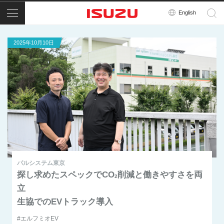
メニュー
English
2025年10月10日
パルシステム東京
探し求めたスペックでCO
削減と働きやすさを両
2
立
生協でのEVトラック導入
#エルフミオEV