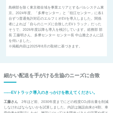
島嶼部を除く東京都全域を事業エリアとするパルシステム東
京。2024年度、「多摩センター」と「狛江センター」に各1
台ずつ普通免許対応のエルフミオEVを導入しました。関係
者によれば「自らのニーズに合致したEVトラック」だった
そうで、2026年度以降も導入を検討しています。総務部 部
長 工藤明さん、多摩センター センター長 中山雅之さんに話
を伺いました。
※掲載内容は2025年8月の取材に基づきます。
細かい配送を手がける生協のニーズに合致
――
EVトラック導入のきっかけを教えてください。
工藤さん
2年ほど前、2030年度までにどの程度CO
排出量を削減
2
しなければならないかを試算しました。内訳は施設由来が4割、車
両由来が6割でしたが、施設については太陽光パネルの設置や省エ