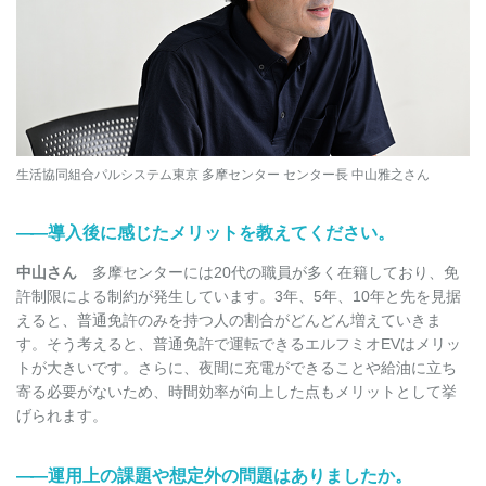
生活協同組合パルシステム東京 多摩センター センター長 中山雅之さん
――
導入後に感じたメリットを教えてください。
中山さん
多摩センターには20代の職員が多く在籍しており、免
許制限による制約が発生しています。3年、5年、10年と先を見据
えると、普通免許のみを持つ人の割合がどんどん増えていきま
す。そう考えると、普通免許で運転できるエルフミオEVはメリッ
トが大きいです。さらに、夜間に充電ができることや給油に立ち
寄る必要がないため、時間効率が向上した点もメリットとして挙
げられます。
――
運用上の課題や想定外の問題はありましたか。