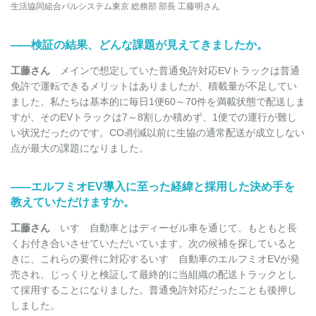
生活協同組合パルシステム東京 総務部 部長 工藤明さん
――
検証の結果、どんな課題が見えてきましたか。
工藤さん
メインで想定していた普通免許対応EVトラックは普通
免許で運転できるメリットはありましたが、積載量が不足してい
ました。私たちは基本的に毎日1便60～70件を満載状態で配送しま
すが、そのEVトラックは7～8割しか積めず、1便での運行が難し
い状況だったのです。CO
削減以前に生協の通常配送が成立しない
2
点が最大の課題になりました。
――
エルフミオEV導入に至った経緯と採用した決め手を
教えていただけますか。
工藤さん
いすゞ自動車とはディーゼル車を通じて、もともと長
くお付き合いさせていただいています。次の候補を探していると
きに、これらの要件に対応するいすゞ自動車のエルフミオEVが発
売され、じっくりと検証して最終的に当組織の配送トラックとし
て採用することになりました。普通免許対応だったことも後押し
しました。