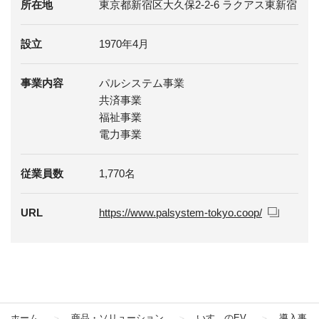
所在地
東京都新宿区大久保2-2-6 ラクアス東新宿
設立
1970年4月
事業内容
パルシステム事業
共済事業
福祉事業
電力事業
従業員数
1,770名
URL
https://www.palsystem-tokyo.coop/
ホーム
商品・ソリューション
いすゞのEV
導入事