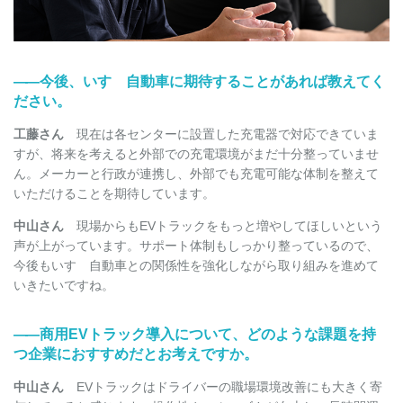
――
今後、いすゞ自動車に期待することがあれば教えてく
ださい。
工藤さん
現在は各センターに設置した充電器で対応できていま
すが、将来を考えると外部での充電環境がまだ十分整っていませ
ん。メーカーと行政が連携し、外部でも充電可能な体制を整えて
いただけることを期待しています。
中山さん
現場からもEVトラックをもっと増やしてほしいという
声が上がっています。サポート体制もしっかり整っているので、
今後もいすゞ自動車との関係性を強化しながら取り組みを進めて
いきたいですね。
――
商用EVトラック導入について、どのような課題を持
つ企業におすすめだとお考えですか。
中山さん
EVトラックはドライバーの職場環境改善にも大きく寄