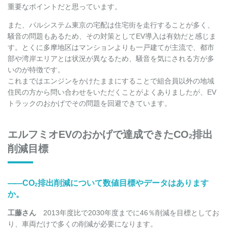
重要なポイントだと思っています。
また、パルシステム東京の宅配は住宅街を走行することが多く、
騒音の問題もあるため、その対策としてEV導入は有効だと感じま
す。とくに多摩地区はマンションよりも一戸建てが主流で、都市
部や湾岸エリアとは状況が異なるため、騒音を気にされる方が多
いのが特徴です。
これまではエンジンをかけたままにすることで組合員以外の地域
住民の方から問い合わせをいただくことがよくありましたが、EV
トラックのおかげでその問題を回避できています。
エルフミオEVのおかげで達成できたCO
排出
2
削減目標
――
CO
排出削減について数値目標やデータはあります
2
か。
工藤さん
2013年度比で2030年度までに46％削減を目標としてお
り、車両だけで多くの削減が必要になります。