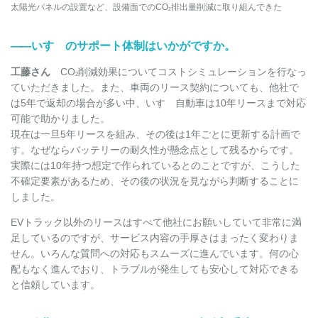
太陽光パネルの設置など、設備面でのCO
排出量削減に取り組んできた
2
――
いすゞのサポート体制はいかがですか。
工藤さん
CO
削減効果についてコストシミュレーションを行なっ
2
ていただきました。また、車両のリース契約についても、他社で
は5年で返却の場合が多い中、いすゞ自動車は10年リースまで対応
可能で助かりました。
現在は一旦5年リースを組み、その後は1年ごとに更新する計画で
す。なぜならバッテリーの耐久性が懸念点として残るからです。
実際には10年持つ想定で作られているとのことですが、こうした
不確定要素があるため、その後の状況を見ながら判断することに
しました。
EVトラック以外のリースはすべて他社にお願いしていて非常に満
足しているのですが、サービス内容の手厚さはまったく変わりま
せん。いろんな質問への対応もスムーズに進んでいます。何の心
配もなく進んでおり、トラブルが発生しても安心して対応できる
と信頼しています。