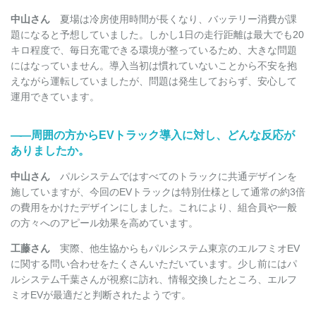
中山さん
夏場は冷房使用時間が長くなり、バッテリー消費が課
題になると予想していました。しかし1日の走行距離は最大でも20
キロ程度で、毎日充電できる環境が整っているため、大きな問題
にはなっていません。導入当初は慣れていないことから不安を抱
えながら運転していましたが、問題は発生しておらず、安心して
運用できています。
――
周囲の方からEVトラック導入に対し、どんな反応が
ありましたか。
中山さん
パルシステムではすべてのトラックに共通デザインを
施していますが、今回のEVトラックは特別仕様として通常の約3倍
の費用をかけたデザインにしました。これにより、組合員や一般
の方々へのアピール効果を高めています。
工藤さん
実際、他生協からもパルシステム東京のエルフミオEV
に関する問い合わせをたくさんいただいています。少し前にはパ
ルシステム千葉さんが視察に訪れ、情報交換したところ、エルフ
ミオEVが最適だと判断されたようです。