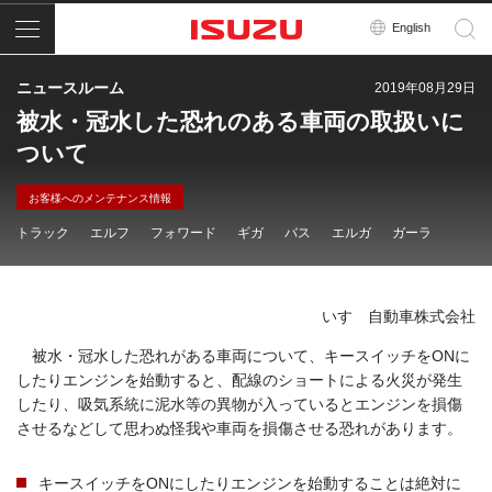
メニュー
English
ニュースルーム
2019年08月29日
被水・冠水した恐れのある車両の取扱いに
ついて
お客様へのメンテナンス情報
トラック
エルフ
フォワード
ギガ
バス
エルガ
ガーラ
いすゞ自動車株式会社
被水・冠水した恐れがある車両について、キースイッチをONに
したりエンジンを始動すると、配線のショートによる火災が発生
したり、吸気系統に泥水等の異物が入っているとエンジンを損傷
させるなどして思わぬ怪我や車両を損傷させる恐れがあります。
キースイッチをONにしたりエンジンを始動することは絶対に