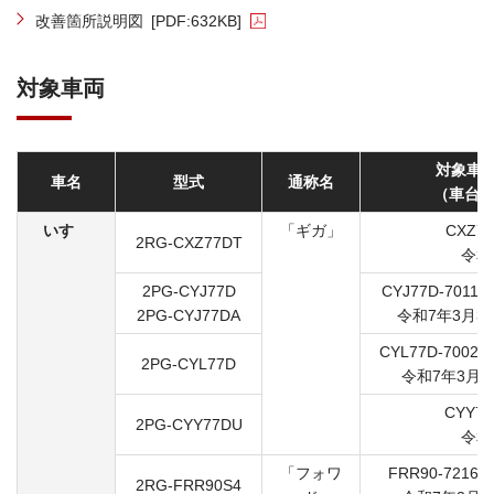
改善箇所説明図
[PDF:632KB]
対象車両
対象車
車名
型式
通称名
（車台番
いすゞ
「ギガ」
CXZ77
2RG-CXZ77DT
令和
2PG-CYJ77D
CYJ77D-70117
2PG-CYJ77DA
令和7年3月3
CYL77D-70028
2PG-CYL77D
令和7年3月3
CYY77
2PG-CYY77DU
令和
「フォワ
FRR90-72167
2RG-FRR90S4