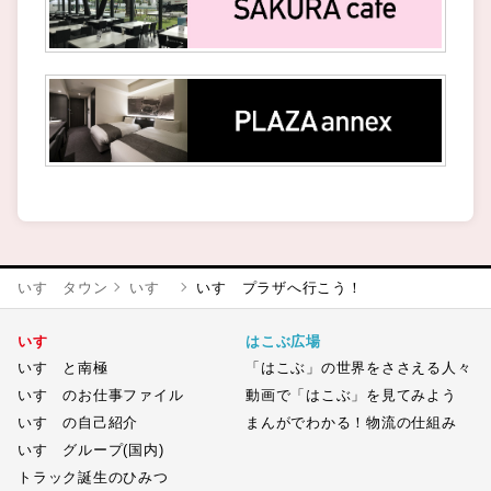
いすゞタウン
いすゞ
いすゞプラザへ行こう！
いすゞ
はこぶ広場
いすゞと南極
「はこぶ」の世界をささえる人々
いすゞのお仕事ファイル
動画で「はこぶ」を見てみよう
いすゞの自己紹介
まんがでわかる！物流の仕組み
いすゞグループ(国内)
トラック誕生のひみつ