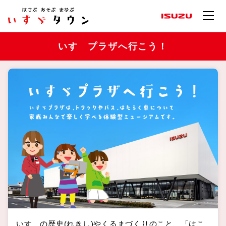
いすゞプラザへ行こう！
いすゞの歴史(れきし)やくるまづくりのこと、「はこ