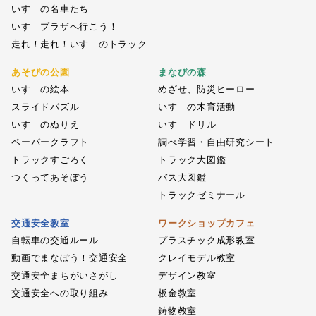
いすゞの名車たち
いすゞプラザへ行こう！
走れ！走れ！いすゞのトラック
あそびの公園
まなびの森
いすゞの絵本
めざせ、防災ヒーロー
スライドパズル
いすゞの木育活動
いすゞのぬりえ
いすゞドリル
ペーパークラフト
調べ学習・自由研究シート
トラックすごろく
トラック大図鑑
つくってあそぼう
バス大図鑑
トラックゼミナール
交通安全教室
ワークショップカフェ
自転車の交通ルール
プラスチック成形教室
動画でまなぼう！交通安全
クレイモデル教室
交通安全まちがいさがし
デザイン教室
交通安全への取り組み
板金教室
鋳物教室